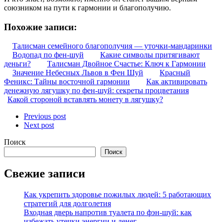
союзником на пути к гармонии и благополучию.
Похожие записи:
Талисман семейного благополучия — уточки-мандаринки
Водопад по фен-шуй
Какие символы притягивают
деньги?
Талисман Двойное Счастье: Ключ к Гармонии
Значение Небесных Львов в Фен Шуй
Красный
Феникс: Тайны восточной гармонии
Как активировать
денежную лягушку по фен-шуй: секреты процветания
Какой стороной вставлять монету в лягушку?
Previous post
Next post
Поиск
Поиск
Свежие записи
Как укрепить здоровье пожилых людей: 5 работающих
стратегий для долголетия
Входная дверь напротив туалета по фэн-шуй: как
избежать утечки энергии и денег