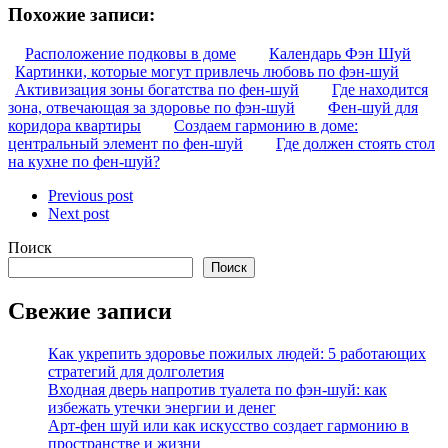
Похожие записи:
Расположение подковы в доме
Календарь Фэн Шуй
Картинки, которые могут привлечь любовь по фэн-шуй
Активизация зоны богатства по фен-шуй
Где находится
зона, отвечающая за здоровье по фэн-шуй
Фен-шуй для
коридора квартиры
Создаем гармонию в доме:
центральный элемент по фен-шуй
Где должен стоять стол
на кухне по фен-шуй?
Previous post
Next post
Поиск
Поиск
Свежие записи
Как укрепить здоровье пожилых людей: 5 работающих
стратегий для долголетия
Входная дверь напротив туалета по фэн-шуй: как
избежать утечки энергии и денег
Арт-фен шуй или как искусство создает гармонию в
пространстве и жизни