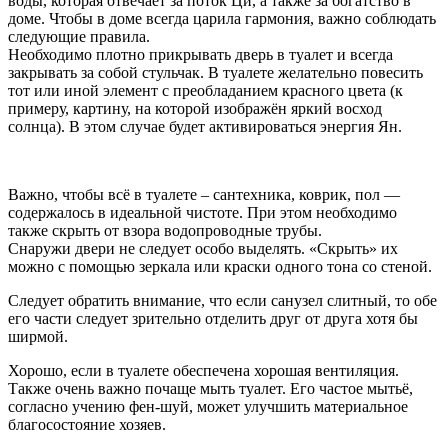
воды, которая отвечает за поток Ци, а также за богатство в
доме. Чтобы в доме всегда царила гармония, важно соблюдать
следующие правила.
Необходимо плотно прикрывать дверь в туалет и всегда
закрывать за собой стульчак. В туалете желательно повесить
тот или иной элемент с преобладанием красного цвета (к
примеру, картину, на которой изображён яркий восход
солнца). В этом случае будет активироваться энергия Ян.
Важно, чтобы всё в туалете – сантехника, коврик, пол —
содержалось в идеальной чистоте. При этом необходимо
также скрыть от взора водопроводные трубы.
Снаружи двери не следует особо выделять. «Скрыть» их
можно с помощью зеркала или краски одного тона со стеной.
Следует обратить внимание, что если санузел слитный, то обе
его части следует зрительно отделить друг от друга хотя бы
ширмой.
Хорошо, если в туалете обеспечена хорошая вентиляция.
Также очень важно почаще мыть туалет. Его частое мытьё,
согласно учению фен-шуй, может улучшить материальное
благосостояние хозяев.