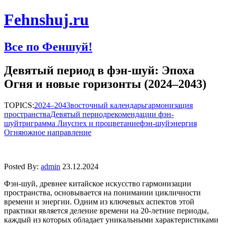
Fehnshuj.ru
Все по Феншуй!
Девятый период в фэн-шуй: Эпоха
Огня и новые горизонты (2024–2043)
TOPICS:
2024–2043
восточный календарь
гармонизация
пространства
Девятый период
рекомендации фэн-
шуй
триграмма Ли
успех и процветание
фэн-шуй
энергия
Огня
южное направление
Posted By:
admin
23.12.2024
Фэн-шуй, древнее китайское искусство гармонизации
пространства, основывается на понимании цикличности
времени и энергии. Одним из ключевых аспектов этой
практики является деление времени на 20-летние периоды,
каждый из которых обладает уникальными характеристиками